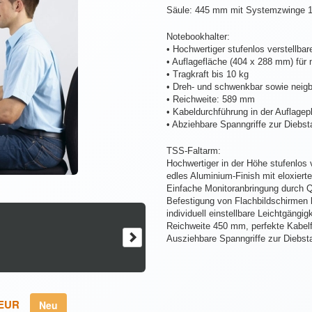
Säule: 445 mm mit Systemzwinge 1
Notebookhalter:
• Hochwertiger stufenlos verstellba
• Auflagefläche (404 x 288 mm) für
• Tragkraft bis 10 kg
• Dreh- und schwenkbar sowie neigb
• Reichweite: 589 mm
• Kabeldurchführung in der Auflagepl
• Abziehbare Spanngriffe zur Diebst
TSS-Faltarm:
Hochwertiger in der Höhe stufenlos v
edles Aluminium-Finish mit eloxiert
Einfache Monitoranbringung durch 
Befestigung von Flachbildschirmen 
individuell einstellbare Leichtgängigk
Reichweite 450 mm, perfekte Kabelf
Ausziehbare Spanngriffe zur Diebst
 EUR
Neu