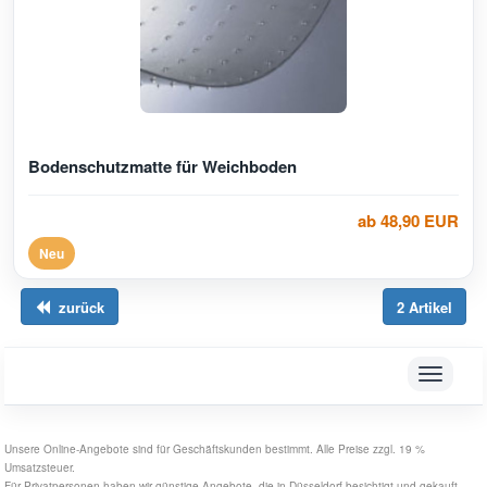
Bodenschutzmatte für Weichboden
ab 48,90 EUR
Neu
zurück
2 Artikel
Toggle
navigati
Unsere Online-Angebote sind für Geschäftskunden bestimmt. Alle Preise zzgl. 19 %
Umsatzsteuer.
Für Privatpersonen haben wir günstige Angebote, die in Düsseldorf besichtigt und gekauft